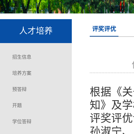
评奖评优
人才培养
招生信息
培养方案
根据《关
预答辩
知》及学
开题
评奖评优
学位答辩
孙淑宁、